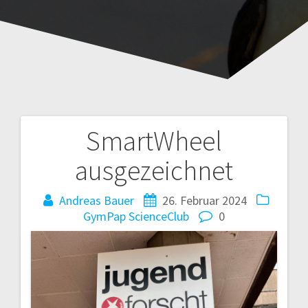
SmartWheel
Beitragsnavigation
ausgezeichnet
Andreas Bauer
26. Februar 2024
GymPap ScienceClub
0