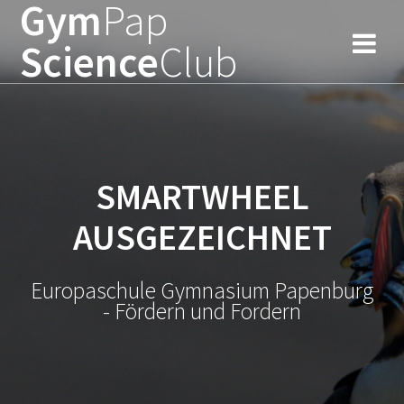
Gym
Pap
Zum
Inhalt
Science
Club
springen
SMARTWHEEL
AUSGEZEICHNET
Europaschule Gymnasium Papenburg
- Fördern und Fordern